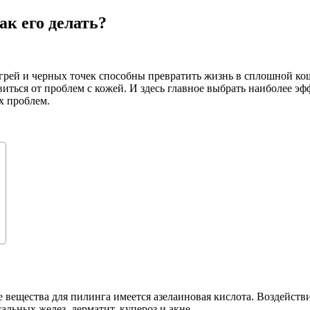
ак его делать?
рей и черных точек способны превратить жизнь в сплошной ко
виться от проблем с кожей. И здесь главное выбрать наиболее 
х проблем.
 вещества для пилинга имеется азелаиновая кислота. Воздействи
льных желез, дерматит, купероз и акне.