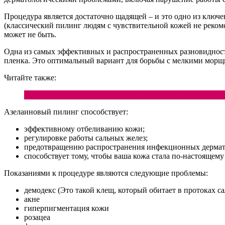
Процедура является достаточно щадящей – и это одно из ключ
(классический пилинг людям с чувствительной кожей не реком
может не быть.
Одна из самых эффективных и распространенных разновидносте
пленка. Это оптимальный вариант для борьбы с мелкими морщ
Читайте также:
Маски для проблемной кожи лица в переходном возрасте
Азелаиновый пилинг способствует:
эффективному отбеливанию кожи;
регулировке работы сальных желез;
предотвращению распространения инфекционных дермат
способствует тому, чтобы ваша кожа стала по-настоящему
Показаниями к процедуре являются следующие проблемы:
демодекс (Это такой клещ, который обитает в протоках са
акне
гиперпигментация кожи
розацеа