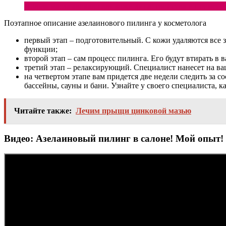
Польза масла авокадо для кожи лица: свойства и примен
Поэтапное описание азелаинового пилинга у косметолога
первый этап – подготовительный. С кожи удаляются все
функции;
второй этап – сам процесс пилинга. Его будут втирать в 
третий этап – релаксирующий. Специалист нанесет на ва
на четвертом этапе вам придется две недели следить за с
бассейны, сауны и бани. Узнайте у своего специалиста, к
Читайте также:
Лечим прыщи цинковой мазью
Видео: Азелаиновый пилинг в салоне! Мой опыт!