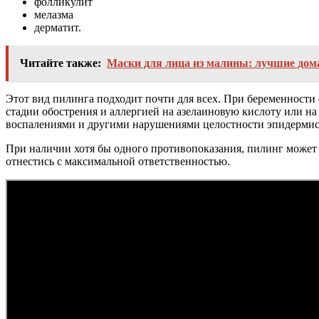
фолликулит
мелазма
дерматит.
Читайте также:
Маски для лица из малины: лучшие дом
Этот вид пилинга подходит почти для всех. При беременности
стадии обострения и аллергией на азелаиновую кислоту или н
воспалениями и другими нарушениями целостности эпидермис
При наличии хотя бы одного противопоказания, пилинг может о
отнестись с максимальной ответственностью.