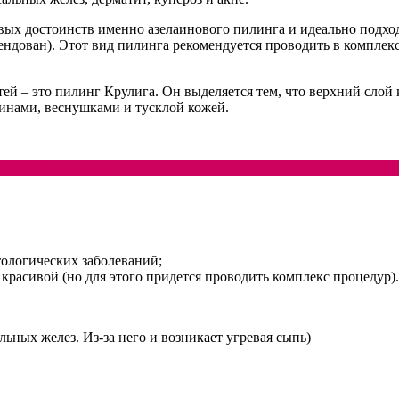
евых достоинств именно азелаинового пилинга и идеально подх
ендован). Этот вид пилинга рекомендуется проводить в компле
й – это пилинг Крулига. Он выделяется тем, что верхний слой 
инами, веснушками и тусклой кожей.
: лучшие рецепты
ологических заболеваний;
 красивой (но для этого придется проводить комплекс процедур).
льных желез. Из-за него и возникает угревая сыпь)