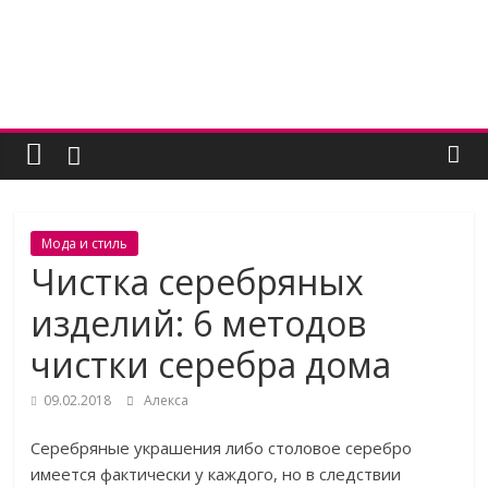
Skip
to
content
Женский
угодник
Блог
Мода и стиль
полезных
Чистка серебряных
статей
изделий: 6 методов
для
женщин
чистки серебра дома
09.02.2018
Алекса
Серебряные украшения либо столовое серебро
имеется фактически у каждого, но в следствии