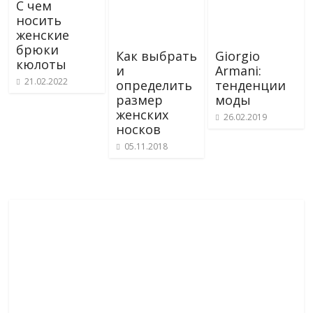
С чем
носить
женские
брюки
Как выбрать
Giorgio
кюлоты
и
Armani:
21.02.2022
определить
тенденции
размер
моды
женских
26.02.2019
носков
05.11.2018