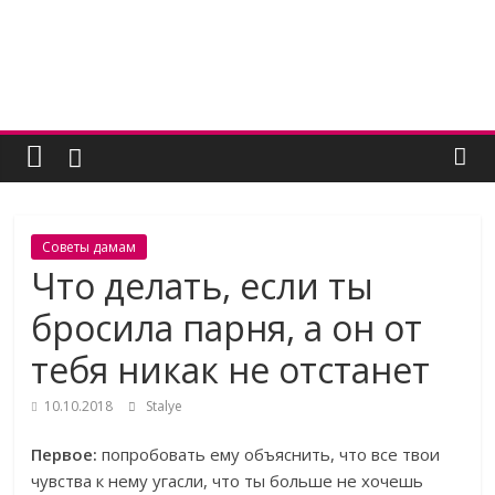
Skip
to
content
Женский
угодник
Блог
Советы дамам
полезных
Что делать, если ты
статей
бросила парня, а он от
для
женщин
тебя никак не отстанет
10.10.2018
Stalye
Первое:
попробовать ему объяснить, что все твои
чувства к нему угасли, что ты больше не хочешь