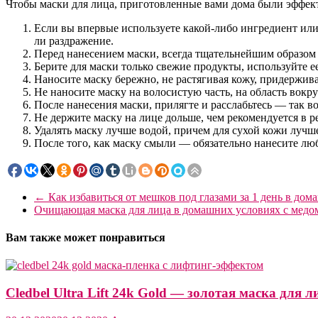
Чтобы маски для лица, приготовленные вами дома были эффект
Если вы впервые используете какой-либо ингредиент или 
ли раздражение.
Перед нанесением маски, всегда тщательнейшим образом ч
Берите для маски только свежие продукты, используйте ее
Наносите маску бережно, не растягивая кожу, придержив
Не наносите маску на волосистую часть, на область вокру
После нанесения маски, прилягте и расслабьтесь — так в
Не держите маску на лице дольше, чем рекомендуется в р
Удалять маску лучше водой, причем для сухой кожи лучш
После того, как маску смыли — обязательно нанесите л
←
Как избавиться от мешков под глазами за 1 день в до
Очищающая маска для лица в домашних условиях с медо
Вам также может понравиться
Cledbel Ultra Lift 24k Gold — золотая маска для 