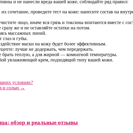
ивны и не нанесли вреда вашей коже, соблюдайте ряд правил:
их сочетание, проведите тест на коже: нанесите состав на внутр
истите лицо, иначе вся грязь и токсины впитаются вместе с сос
 сразу же и не оставляйте остатки на потом.
аясь массажных линий.
г глаз и губы.
оздействие маски на кожу будет более эффективным.
ецепте: лучше не додержать, чем передержать.
е брать теплую, а для жирной — комнатной температуры.
юбой увлажняющий крем, подходящий типу вашей кожи.
машних условиях?
м и солью
→
лица: обзор и реальные отзывы