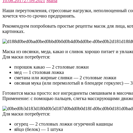
10.08.2017
27.09.2021
Maria
Наши переутомления, стрессовые нагрузки, неполноценный сон 
хочется что-то срочно предпринять.
Рекомендуем попробовать простые рецепты масок для лица, ко
картинках.
Маска из овсянки, меда, какао и сливок хорошо питает и увлаж
Для маски потребуется:
порошок какао — 2 столовые ложки
мед — 1 столовая ложка
сметана или жирные сливки — 2 столовые ложки
овсяная мука (или перемолотый в блендере геркулес) — 
Готовится маска просто: все ингредиенты смешиваем в мисочке
Применение: с помощью пальцев, слегка массирующими движен
Для маски потребуется:
огурец — 2 столовых ложки огуречной кашицы
яйцо (белок) — 1 штука