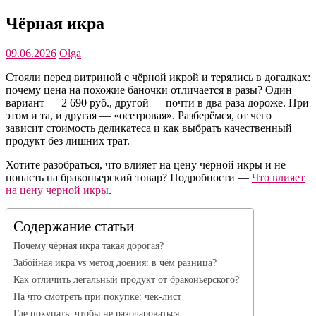
Чёрная икра
09.06.2026
Olga
Стояли перед витриной с чёрной икрой и терялись в догадках:
почему цена на похожие баночки отличается в разы? Один
вариант — 2 690 руб., другой — почти в два раза дороже. При
этом и та, и другая — «осетровая». Разберёмся, от чего
зависит стоимость деликатеса и как выбрать качественный
продукт без лишних трат.
Хотите разобраться, что влияет на цену чёрной икры и не
попасть на браконьерский товар? Подробности —
Что влияет
на цену черной икры
.
Содержание статьи
Почему чёрная икра такая дорогая?
Забойная икра vs метод доения: в чём разница?
Как отличить легальный продукт от браконьерского?
На что смотреть при покупке: чек‑лист
Где покупать, чтобы не разочароваться