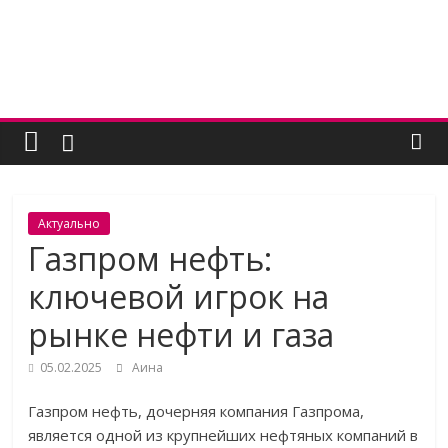
Skip
to
content
Женский
угодник
Блог
Актуально
полезных
Газпром нефть:
статей
ключевой игрок на
для
женщин
рынке нефти и газа
05.02.2025
Аина
Газпром нефть, дочерняя компания Газпрома,
является одной из крупнейших нефтяных компаний в