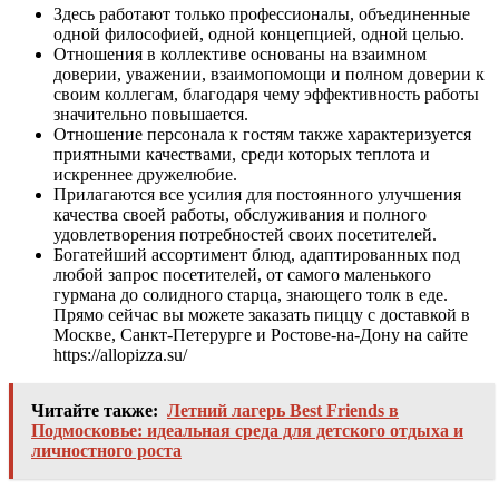
Здесь работают только профессионалы, объединенные
одной философией, одной концепцией, одной целью.
Отношения в коллективе основаны на взаимном
доверии, уважении, взаимопомощи и полном доверии к
своим коллегам, благодаря чему эффективность работы
значительно повышается.
Отношение персонала к гостям также характеризуется
приятными качествами, среди которых теплота и
искреннее дружелюбие.
Прилагаются все усилия для постоянного улучшения
качества своей работы, обслуживания и полного
удовлетворения потребностей своих посетителей.
Богатейший ассортимент блюд, адаптированных под
любой запрос посетителей, от самого маленького
гурмана до солидного старца, знающего толк в еде.
Прямо сейчас вы можете заказать пиццу с доставкой в
Москве, Санкт-Петерурге и Ростове-на-Дону на сайте
https://allopizza.su/
Читайте также:
Летний лагерь Best Friends в
Подмосковье: идеальная среда для детского отдыха и
личностного роста