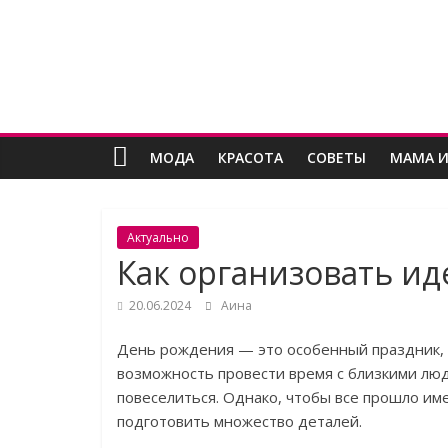
Skip
Женский
to
content
угодник
Блог
МОДА
КРАСОТА
СОВЕТЫ
МАМА И
полезных
статей
для
женщин
Актуально
Как организовать и
20.06.2024
Аина
День рождения — это особенный праздник, 
возможность провести время с близкими лю
повеселиться. Однако, чтобы все прошло име
подготовить множество деталей.