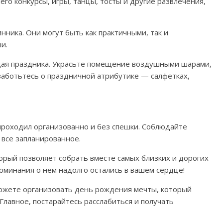
его конкурсы, игры, танцы, тосты и другие развлечения,
ника. Они могут быть как практичными, так и
и.
ая праздника. Украсьте помещение воздушными шарами,
заботьтесь о праздничной атрибутике — салфетках,
проходил организованно и без спешки. Соблюдайте
 все запланированное.
рый позволяет собрать вместе самых близких и дорогих
оминания о нем надолго остались в вашем сердце!
ожете организовать день рождения мечты, который
Главное, постарайтесь расслабиться и получать