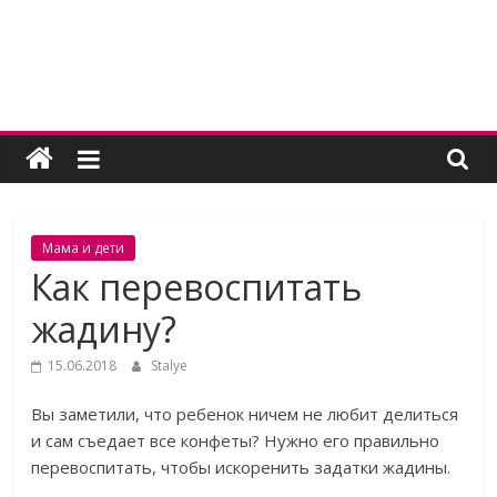
Skip
to
content
Женский
угодник
Блог
Мама и дети
полезных
Как перевоспитать
статей
жадину?
для
женщин
15.06.2018
Stalye
Вы заметили, что ребенок ничем не любит делиться
и сам съедает все конфеты? Нужно его правильно
перевоспитать, чтобы искоренить задатки жадины.