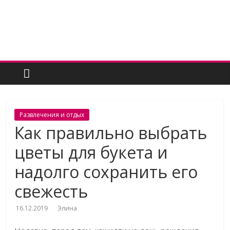
Skip
to
content
Женский
угодник
Блог
Развлечения и отдых
полезных
Как правильно выбрать
статей
цветы для букета и
для
женщин
надолго сохранить его
свежесть
16.12.2019
Элина