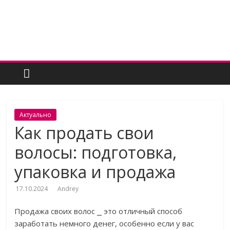
Skip
to
content
Женский
угодник
Блог
Актуально
полезных
Как продать свои
статей
волосы: подготовка,
для
женщин
упаковка и продажа
17.10.2024
Andrey
Продажа своих волос ⎯ это отличный способ
заработать немного денег, особенно если у вас