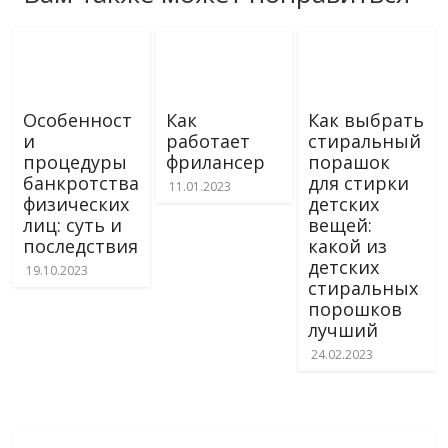
Особенност
Как
Как выбрать
и
работает
стиральный
процедуры
фрилансер
порашок
банкротства
для стирки
11.01.2023
физических
детских
лиц: суть и
вещей:
последствия
какой из
детских
19.10.2023
стиральных
порошков
лучший
24.02.2023