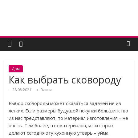
Skip
to
content
Женский
угодник
Блог
Дом
полезных
Как выбрать сковороду
статей
для
28.08.2021
Элина
женщин
Выбор сковороды может оказаться задачей не из
легких. Если размеры будущей покупки большинство
из нас представляют, то материал изготовления – не
очень. Тем более, что материалов, из которых
делают сегодня эту кухонную утварь – уйма.