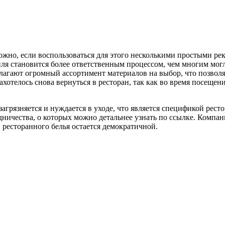
ожно, если воспользоваться для этого несколькими простыми р
иля становится более ответственным процессом, чем многим могл
агают огромный ассортимент материалов на выбор, что позволяе
хотелось снова вернуться в ресторан, так как во время посещен
загрязняется и нуждается в уходе, что является спецификой рест
ничества, о которых можно детальнее узнать по ссылке. Компан
 ресторанного белья остается демократичной.