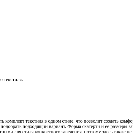
о текстиля:
ь комплект текстиля в одном стиле, что позволит создать комф
подобрать подходящий вариант. Форма скатерти и ее размеры зав
ными для стиля конкретного заведения, поэтому здесь также н