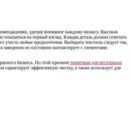
екомендациями, уделив внимание каждому нюансу. Высокая
о показаться на первый взгляд. Каждая деталь должна отвечать
т учесть любые предпочтения. Выбирать текстиль следует так,
ия заведения он постоянно контактирует с элементами
оранного бизнеса. По этой причине
прачечная для ресторанов
ия гарантирует эффективную чистку, а также использует для