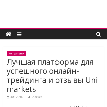
Skip
to
content
Женский
угодник
Блог
Актуально
полезных
Лучшая платформа для
статей
успешного онлайн-
для
женщин
трейдинга и отзывы Uni
markets
30.12.2021
Алекса