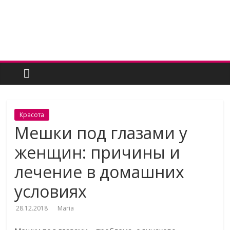
Skip
to
content
Женский
угодник
Блог
Красота
полезных
Мешки под глазами у
статей
женщин: причины и
для
женщин
лечение в домашних
условиях
28.12.2018
Maria