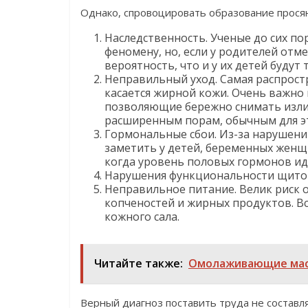
Однако, спровоцировать образование просян
Наследственность. Ученые до сих по
феномену, но, если у родителей отм
вероятность, что и у их детей будут
Неправильный уход. Самая распрост
касается жирной кожи. Очень важно
позволяющие бережно снимать излиш
расширенным порам, обычным для э
Гормональные сбои. Из-за нарушен
заметить у детей, беременных женщи
когда уровень половых гормонов иде
Нарушения функциональности щитов
Неправильное питание. Велик риск о
копченостей и жирных продуктов. В
кожного сала.
Читайте также:
Омолаживающие маск
Верный диагноз поставить труда не составл