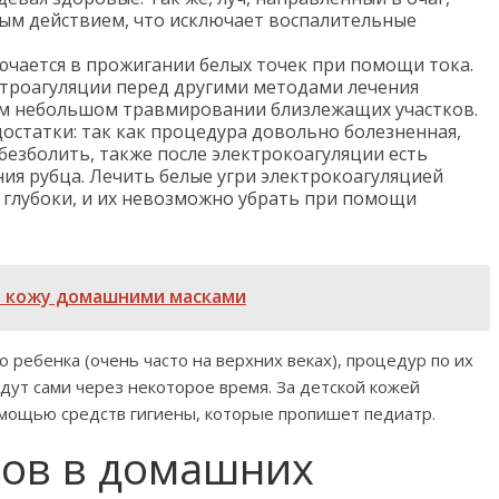
м действием, что исключает воспалительные
ючается в прожигании белых точек при помощи тока.
троагуляции перед другими методами лечения
ем небольшом травмировании близлежащих участков.
достатки: так как процедура довольно болезненная,
езболить, также после электрокоагуляции есть
я рубца. Лечить белые угри электрокоагуляцией
 глубоки, и их невозможно убрать при помощи
ю кожу домашними масками
 ребенка (очень часто на верхних веках), процедур по их
дут сами через некоторое время. За детской кожей
мощью средств гигиены, которые пропишет педиатр.
ов в домашних