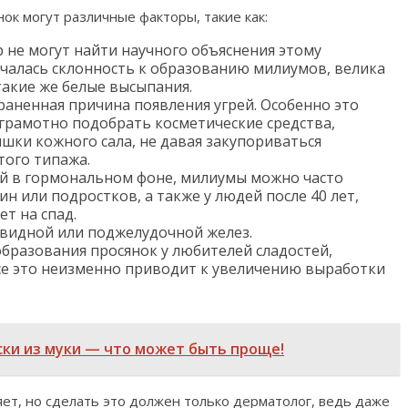
ок могут различные факторы, такие как:
р не могут найти научного объяснения этому
ечалась склонность к образованию милиумов, велика
 такие же белые высыпания.
раненная причина появления угрей. Особенно это
 грамотно подобрать косметические средства,
ки кожного сала, не давая закупориваться
того типажа.
ий в гормональном фоне, милиумы можно часто
н или подростков, а также у людей после 40 лет,
т на спад.
идной или поджелудочной желез.
бразования просянок у любителей сладостей,
се это неизменно приводит к увеличению выработки
и из муки — что может быть проще!
яет, но сделать это должен только дерматолог, ведь даже