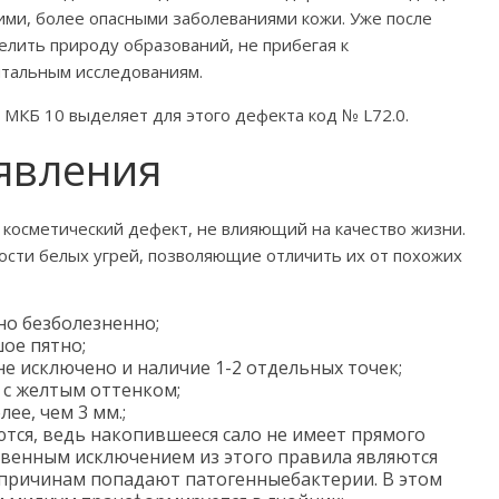
ими, более опасными заболеваниями кожи. Уже после
елить природу образований, не прибегая к
тальным исследованиям.
МКБ 10 выделяет для этого дефекта код № L72.0.
явления
ь косметический дефект, не влияющий на качество жизни.
ости белых угрей, позволяющие отличить их от похожих
о безболезненно;
ое пятно;
е исключено и наличие 1-2 отдельных точек;
 с желтым оттенком;
ее, чем 3 мм.;
тся, ведь накопившееся сало не имеет прямого
твенным исключением из этого правила являются
о причинам попадают патогенныебактерии. В этом