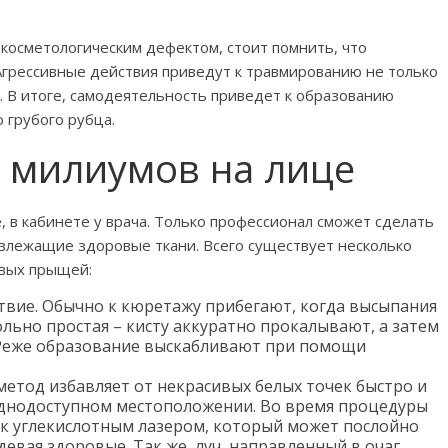
косметологическим дефектом, стоит помнить, что
Агрессивные действия приведут к травмированию не только
. В итоге, самодеятельность приведет к образованию
 грубого рубца.
 милиумов на лице
, в кабинете у врача. Только профессионал сможет сделать
излежащие здоровые ткани. Всего существует несколько
ивых прыщей:
твие. Обычно к кюретажу прибегают, когда высыпания
льно простая – кисту аккуратно прокалывают, а затем
 Реже образование выскабливают при помощи
метод избавляет от некрасивых белых точек быстро и
уднодоступном местоположении. Во время процедуры
ок углекислотным лазером, который может послойно
девая здоровые. Так же, луч, направленный в очаг,