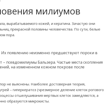
новения милиумов
ала, вырабатываемого кожей, и кератина. Зачастую они
ьниц прекрасной половины человечества. По сути, белые
лом пора.
. Их появлению неизменно предшествуют пороки в
т – псевдомилиумы Бальзера. Частые места скопления
лений, на измененном кожном покрове после
 пор не выяснены. Наиболее достоверная теория,
грей – гиперкератоз (чрезмерное деление клеток рогового
процессы отшелушивания мертвых клеток замедляются, а
нно образуются микрокисты.