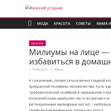
Skip
Женский
to
content
угодник
МОДА
КРАСОТА
СОВЕТЫ
МАМА И
Блог
полезных
Красота
статей
Милиумы на лице — ч
для
женщин
избавиться в домашн
19.02.2019
Maria
К сожалению, похвастаться вечно гладкой к
прекрасной половины человечества. Хоть е
требовательной хозяйкой в зеркальном отр
болезней кожи наиболее часто встречаются 
ретенционные милиарные кисты) – небольши
своим видом маленькое зернышко проса.