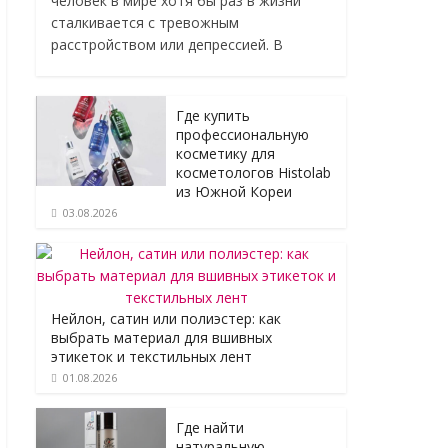
человек в мире хотя бы раз в жизни
сталкивается с тревожным
расстройством или депрессией. В
Где купить
профессиональную
косметику для
косметологов Histolab
из Южной Кореи
03.08.2026
Нейлон, сатин или полиэстер: как
выбрать материал для вшивных
этикеток и текстильных лент
01.08.2026
Где найти
натуральную