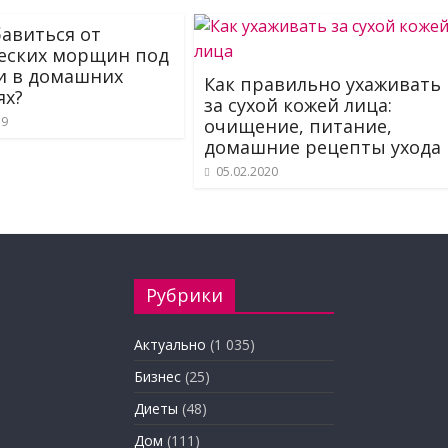
бавиться от
еских морщин под
и в домашних
Как правильно ухаживать
ях?
за сухой кожей лица:
19
очищение, питание,
домашние рецепты ухода
05.02.2020
Рубрики
Актуально
(1 035)
Бизнес
(25)
Диеты
(48)
Дом
(111)