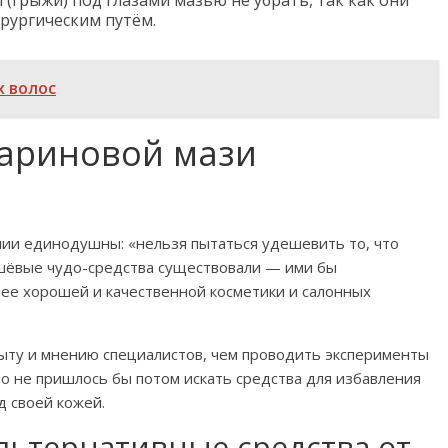
 (грыжи) под глазами мазью не убрать, так как они
ирургическим путём.
х волос
париновой мази
нии единодушны: «нельзя пытаться удешевить то, что
шёвые чудо-средства существовали — ими бы
нее хорошей и качественной косметики и салонных
пыту и мнению специалистов, чем проводить эксперименты
но не пришлось бы потом искать средства для избавления
д своей кожей.
льтернативные средства от