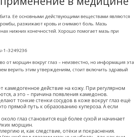
 применение в медицине
ебита. Её основными действующими веществами являются
тромбы, разжижают кровь и снимают боль. Мазь
енах нижних конечностей. Хорошо помогает мазь при
во от морщин вокруг глаз – неизвестно, но информация эта
ем верить этим утверждениям, стоит включить здравый
еет камедогенное действие на кожу. При регулярном
тся, а это – причина появления камедонов.
делают тонкие стенки сосудов в коже вокруг глаз ещё
то прямой путь к образованию купероза. А если
около глаз становится ещё более сухой и начинает
лких морщин.
ергию и, как следствие, отёки и покраснения.