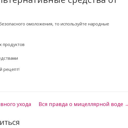
 безопасного омоложения, то используйте народные
ых продуктов
едствами
й рецепт!
вного ухода
Вся правда о мицеллярной воде
иться