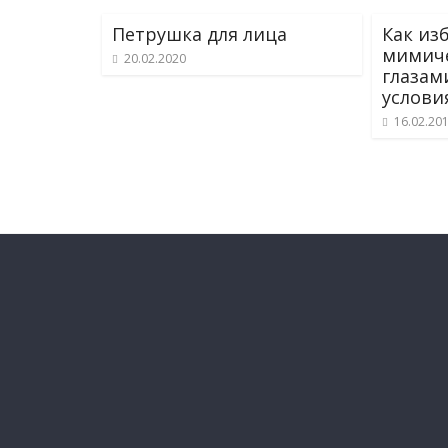
Петрушка для лица
Как из
мимич
20.02.2020
глазам
услови
16.02.20