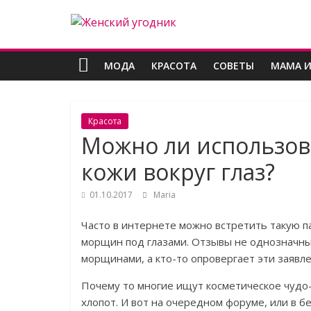
Skip
Женский
to
content
угодник
МОДА
КРАСОТА
СОВЕТЫ
МАМА И
Блог
полезных
Красота
статей
Можно ли использов
для
женщин
кожи вокруг глаз?
01.10.2017
Maria
Часто в интернете можно встретить такую п
морщин под глазами. Отзывы не однозначные
морщинами, а кто-то опровергает эти заявле
Почему то многие ищут косметическое чудо
хлопот. И вот на очередном форуме, или в б