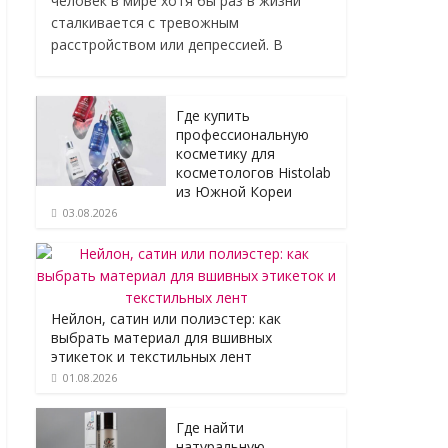
человек в мире хотя бы раз в жизни
сталкивается с тревожным
расстройством или депрессией. В
Где купить
профессиональную
косметику для
косметологов Histolab
из Южной Кореи
03.08.2026
Нейлон, сатин или полиэстер: как
выбрать материал для вшивных
этикеток и текстильных лент
01.08.2026
Где найти
натуральную