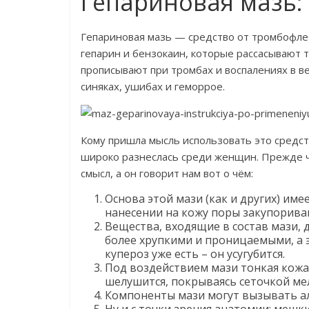
Гепариновая мазь:
Гепариновая мазь — средство от тромбофл
гепарин и бензокаин, которые рассасывают 
прописывают при тромбах и воспалениях в в
синяках, ушибах и геморрое.
Кому пришла мысль использовать это средст
широко разнеслась среди женщин. Прежде ч
смысл, а он говорит нам вот о чём:
Основа этой мази (как и других) им
нанесении на кожу поры закупориваю
Вещества, входящие в состав мази, 
более хрупкими и проницаемыми, а э
купероз уже есть – он усугубится.
Под воздействием мази тонкая кожа 
шелушится, покрываясь сеточкой ме
Компоненты мази могут вызывать алл