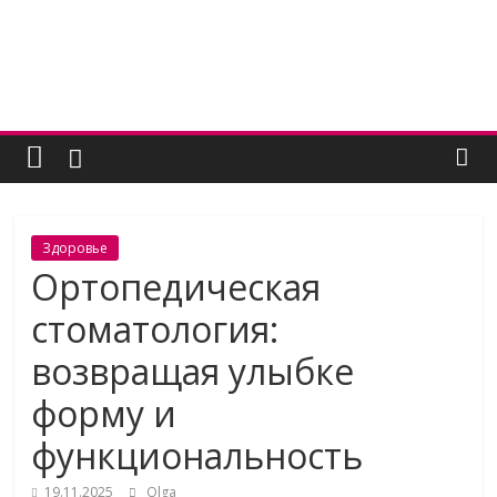
Skip
to
content
Женский
угодник
Блог
Здоровье
полезных
Ортопедическая
статей
стоматология:
для
женщин
возвращая улыбке
форму и
функциональность
19.11.2025
Olga