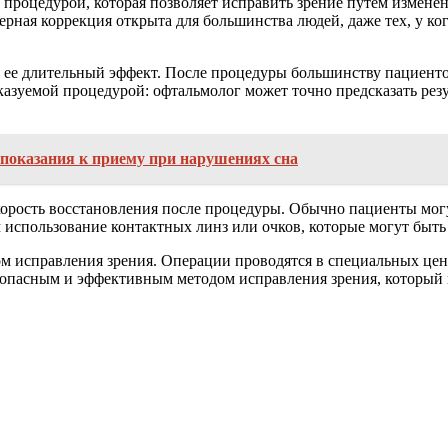
 процедурой, которая позволяет исправить зрение путем измене
ерная коррекция открыта для большинства людей, даже тех, у ко
 ее длительный эффект. После процедуры большинству пациенто
дсказуемой процедурой: офтальмолог может точно предсказать ре
показания к приему при нарушениях сна
корость восстановления после процедуры. Обычно пациенты мог
м использование контактных линз или очков, которые могут быт
ом исправления зрения. Операции проводятся в специальных цен
зопасным и эффективным методом исправления зрения, который