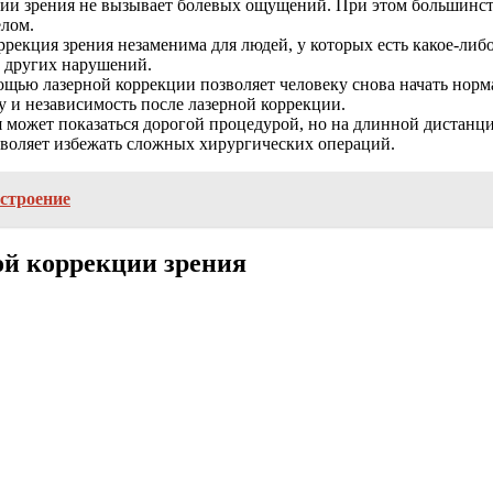
ии зрения не вызывает болевых ощущений. При этом большинст
елом.
ррекция зрения незаменима для людей, у которых есть какое-ли
и других нарушений.
щью лазерной коррекции позволяет человеку снова начать норма
у и независимость после лазерной коррекции.
 может показаться дорогой процедурой, но на длинной дистанци
озволяет избежать сложных хирургических операций.
астроение
ой коррекции зрения