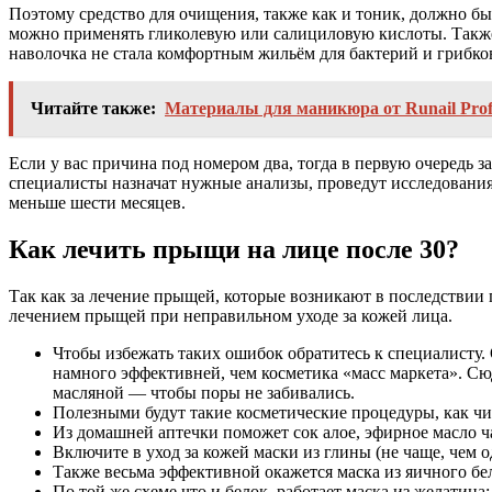
Поэтому средство для очищения, также как и тоник, должно бы
можно применять гликолевую или салициловую кислоты. Также
наволочка не стала комфортным жильём для бактерий и грибко
Читайте также:
Материалы для маникюра от Runail Profe
Если у вас причина под номером два, тогда в первую очередь 
специалисты назначат нужные анализы, проведут исследования
меньше шести месяцев.
Как лечить прыщи на лице после 30?
Так как за лечение прыщей, которые возникают в последствии г
лечением прыщей при неправильном уходе за кожей лица.
Чтобы избежать таких ошибок обратитесь к специалисту.
намного эффективней, чем косметика «масс маркета». Сюд
масляной — чтобы поры не забивались.
Полезными будут такие косметические процедуры, как чи
Из домашней аптечки поможет сок алое, эфирное масло ч
Включите в уход за кожей маски из глины (не чаще, чем 
Также весьма эффективной окажется маска из яичного бел
По той же схеме что и белок, работает маска из желатина