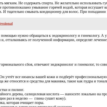
ть мягким. Не содержать спирта. Не желательно использовать г
 противопоказано умывание горячей водой, которая иссушает к
в. И тщательно смывать кондиционер для волос. При попадании 
ssional
за помощью нужно обращаться к эндокринологу и гинекологу. А 
 и, отталкиваясь от полученной информации, определят лечени
ормонального сбоя, отвечают эндокринолог и гинеколог, то сове
 Он учтёт все нюансы вашей кожи и подберёт профессиональную
а же относятся и средства для макияжа, такие как пудра и тона
стки и пилинг.
айного дерева, салициловая кислота — наносите локально на пр
один раз в неделю — глина сушит кожу).
ка, которая очищает поры.
: очищает и дарит коже природный коллаген.