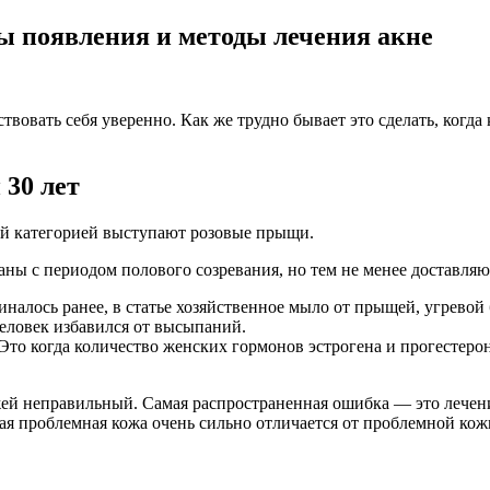
ы появления и методы лечения акне
вовать себя уверенно. Как же трудно бывает это сделать, когда к
30 лет
ой категорией выступают розовые прыщи.
заны с периодом полового созревания, но тем не менее доставля
алось ранее, в статье хозяйственное мыло от прыщей, угревой 
человек избавился от высыпаний.
то когда количество женских гормонов эстрогена и прогестерон
жей неправильный. Самая распространенная ошибка — это лечени
тная проблемная кожа очень сильно отличается от проблемной к