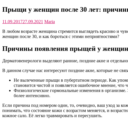
Прыщи у женщин после 30 лет: причин
11.09.2017
27.09.2021
Maria
В любом возрасте женщина стремится выглядеть красиво и чувст
женщин после 30, и как бороться с этими неприятностями?
Причины появления прыщей у женщин 
Дерматовенерологи выделяют ранние, поздние акне и отдельн
В данном случае нас интересуют поздние акне, которые не свя
Не вылеченные прыщи в пубертатном периоде. Как упомин
становится чистой и появляется ошибочное мнение, что 
Физиологические гормональные изменения в организме. Э
более интенсивно.
Если причина под номером один, то, очевидно, ваш уход за ко
понимать, что состояние кожи с возрастом меняется, и возрас
кожное сало. Её легко травмировать и пересушить.