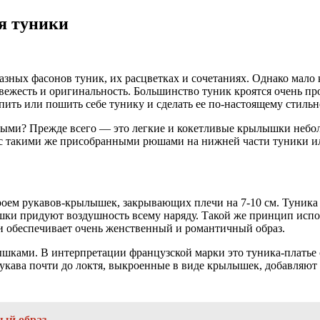
я туники
азных фасонов туник, их расцветках и сочетаниях. Однако мало 
жесть и оригинальность. Большинство туник кроятся очень пр
упить или пошить себе тунику и сделать ее по-настоящему стил
ыми? Прежде всего — это легкие и кокетливые крылышки небол
с такими же присобранными рюшами на нижней части туники или
кроем рукавов-крылышек, закрывающих плечи на 7-10 см. Туник
и придуют воздушность всему наряду. Такой же принцип исполь
и обеспечивает очень женственный и романтичный образ.
шками. В интерпретации французской марки это туника-платье с
ва почти до локтя, выкроенные в виде крылышек, добавляют о
ный образ