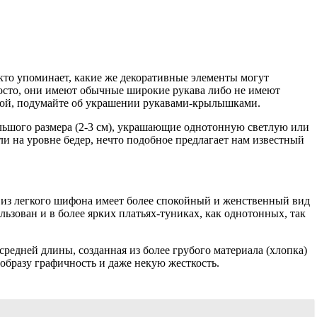
кто упоминает, какие же декоративные элементы могут
осто, они имеют обычные широкие рукава либо не имеют
ьной, подумайте об украшении рукавами-крылышками.
ьшого размера (2-3 см), украшающие однотонную светлую или
 на уровне бедер, нечто подобное предлагает нам известный
а из легкого шифона имеет более спокойный и женственный вид
зован и в более ярких платьях-туниках, как однотонных, так
редней длины, созданная из более грубого материала (хлопка)
бразу графичность и даже некую жесткость.