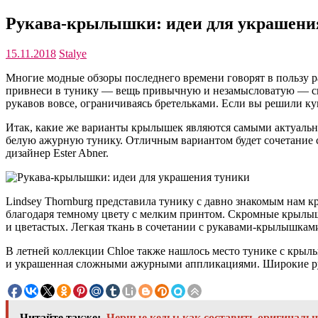
Рукава-крылышки: идеи для украшени
15.11.2018
Stalye
Многие модные обзоры последнего времени говорят в пользу р
привнеси в тунику — вещь привычную и незамысловатую — све
рукавов вовсе, ограничиваясь бретельками. Если вы решили к
Итак, какие же варианты крылышек являются самыми актуальн
белую ажурную тунику. Отличным вариантом будет сочетание 
дизайнер Ester Abner.
Lindsey Thornburg представила тунику с давно знакомым нам 
благодаря темному цвету с мелким принтом. Скромные крылышк
и цветастых. Легкая ткань в сочетании с рукавами-крылышкам
В летней коллекции Chloe также нашлось место тунике с крылы
и украшенная сложными ажурными аппликациями. Широкие рука
Читайте также:
Черные кеды: как составить оригиналь