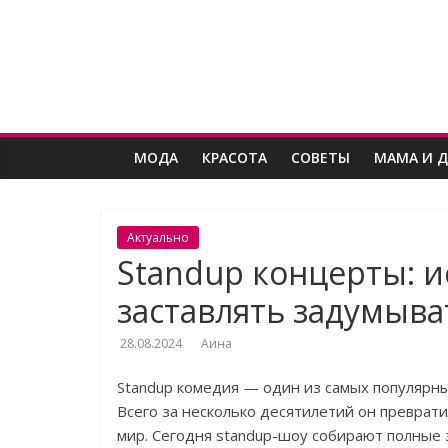
Skip
Женский
to
content
угодник
Блог
МОДА
КРАСОТА
СОВЕТЫ
МАМА И 
полезных
статей
для
женщин
Актуально
Standup концерты: и
заставлять задумыва
28.08.2024
Аина
Standup комедия — один из самых популярны
Всего за несколько десятилетий он преврати
мир. Сегодня standup-шоу собирают полные 