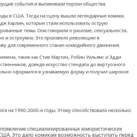
кущие события и высмеивали пороки общества.
оды в США. Тогда на сцену вышли легендарные комики,
дж Карлин, которые стали использовать острую
рованные темы. Они говорили о расизме, сексуальности,
но и остроумно. Это произвело революцию в
чву для современного станап-комедийного движения.
ремени, такие как Стив Мартин, Робин Уильямс и Эдди
твенников, доведя искусство стендапа до виртуозного
тельно оформился в узнаваемую форму и получил широкое
ся на 1990-2000-е годы. Этому способствовало несколько
и появление специализированных юмористических
в США. Это дало комикам возможность выступать перед