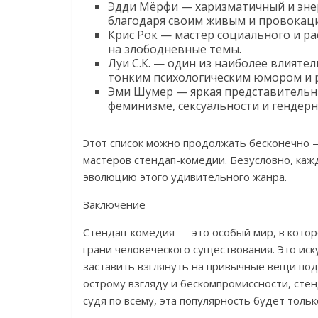
Эдди Мёрфи — харизматичный и энер
благодаря своим живым и провокац
Крис Рок — мастер социального и р
на злободневные темы.
Луи С.К. — один из наиболее влият
тонким психологическим юмором и 
Эми Шумер — яркая представительн
феминизме, сексуальности и гендерн
Этот список можно продолжать бесконечно 
мастеров стендап-комедии. Безусловно, кажд
эволюцию этого удивительного жанра.
Заключение
Стендап-комедия — это особый мир, в кото
грани человеческого существования. Это иск
заставить взглянуть на привычные вещи под
острому взгляду и бескомпромиссности, стен
судя по всему, эта популярность будет толь