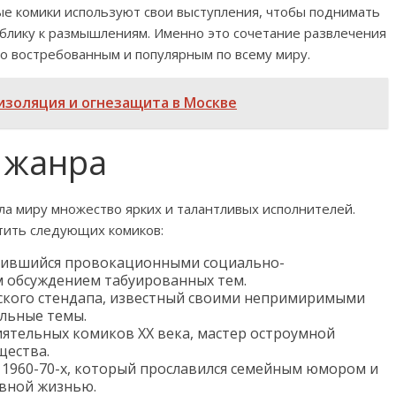
ые комики используют свои выступления, чтобы поднимать
лику к размышлениям. Именно это сочетание развлечения
о востребованным и популярным по всему миру.
изоляция и огнезащита в Москве
 жанра
а миру множество ярких и талантливых исполнителей.
тить следующих комиков:
вившийся провокационными социально-
 обсуждением табуированных тем.
ского стендапа, известный своими непримиримыми
льные темы.
ятельных комиков XX века, мастер остроумной
щества.
1960-70-х, который прославился семейным юмором и
вной жизнью.