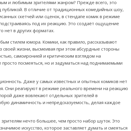
ным и любимым зрителями жанром? Прежде всего, это
д публикой. В отличие от традиционных комедийных шоу,
исанных скетчей или сценок, в стендапе комик в режиме
 подстраиваясь под их реакцию. Это создаёт ощущение
о нет в других форматах.
бым стилем юмора. Комики, как правило, рассказывают
з своей жизни, высмеивая при этом абсурдные стороны
стью, самоиронией и критическим взглядом на
 просто посмеяться, но и задуматься над поднимаемыми
ионность. Даже у самых известных и опытных комиков нет
ия. Они реагируют в режиме реального времени на реакцию
 порой даже вовлекают отдельных зрителей в
обую динамичность и непредсказуемость, делая каждое
 зрителям нечто большее, чем просто набор шуток. Это
-значимое искусство, которое заставляет думать и смеяться