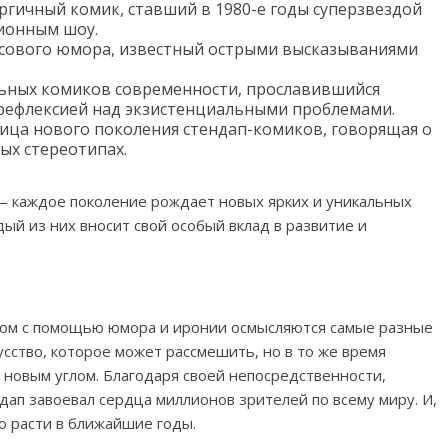
гичный комик, ставший в 1980-е годы суперзвездой
ионным шоу.
асового юмора, известный острыми высказываниями
ельных комиков современности, прославившийся
рефлексией над экзистенциальными проблемами.
ица нового поколения стендап-комиков, говорящая о
ых стереотипах.
— каждое поколение рождает новых ярких и уникальных
ый из них вносит свой особый вклад в развитие и
ром с помощью юмора и иронии осмысляются самые разные
усство, которое может рассмешить, но в то же время
 новым углом. Благодаря своей непосредственности,
дап завоевал сердца миллионов зрителей по всему миру. И,
ко расти в ближайшие годы.