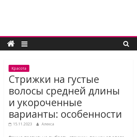
Skip
to
content
Женский
угодник
Блог
Красота
полезных
Стрижки на густые
статей
волосы средней длины
для
женщин
и укороченные
варианты: особенности
15.11.2023
Алекса