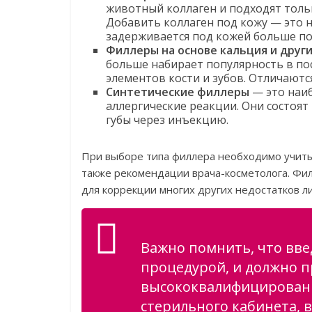
животный коллаген и подходят тольк
Добавить коллаген под кожу — это н
задерживается под кожей больше по
Филлеры на основе кальция и друг
больше набирает популярность в пос
элементов кости и зубов. Отличаютс
Синтетические филлеры
— это наиб
аллергические реакции. Они состоят
губы через инъекцию.
При выборе типа филлера необходимо учиты
также рекомендации врача-косметолога. Фил
для коррекции многих других недостатков л
Важно помнить, что вве
процедурой, и должно п
высококвалифицированн
стерильного кабинета, 