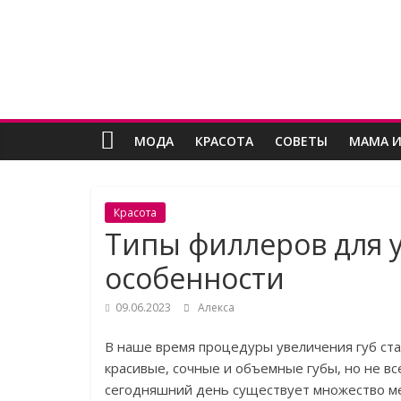
Skip
Женский
to
content
угодник
Блог
МОДА
КРАСОТА
СОВЕТЫ
МАМА И
полезных
статей
для
женщин
Красота
Типы филлеров для у
особенности
09.06.2023
Алекса
В наше время процедуры увеличения губ ста
красивые, сочные и объемные губы, но не в
сегодняшний день существует множество ме