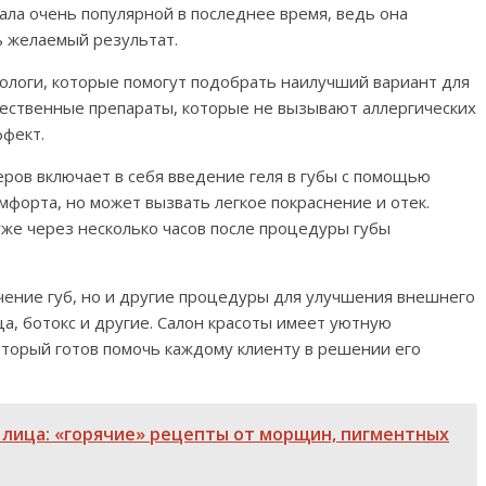
ала очень популярной в последнее время, ведь она
ь желаемый результат.
логи, которые помогут подобрать наилучший вариант для
чественные препараты, которые не вызывают аллергических
фект.
ров включает в себя введение геля в губы с помощью
мфорта, но может вызвать легкое покраснение и отек.
уже через несколько часов после процедуры губы
чение губ, но и другие процедуры для улучшения внешнего
ца, ботокс и другие. Салон красоты имеет уютную
оторый готов помочь каждому клиенту в решении его
 лица: «горячие» рецепты от морщин, пигментных