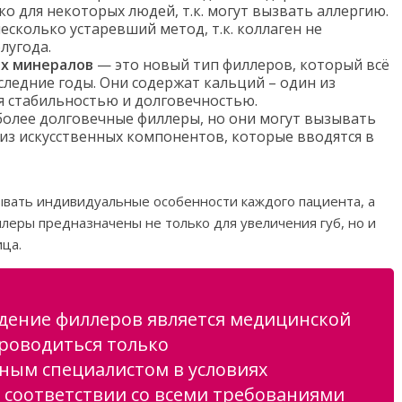
о для некоторых людей, т.к. могут вызвать аллергию.
есколько устаревший метод, т.к. коллаген не
лугода.
их минералов
— это новый тип филлеров, который всё
ледние годы. Они содержат кальций – один из
я стабильностью и долговечностью.
олее долговечные филлеры, но они могут вызывать
 из искусственных компонентов, которые вводятся в
вать индивидуальные особенности каждого пациента, а
леры предназначены не только для увеличения губ, но и
ица.
дение филлеров является медицинской
роводиться только
ым специалистом в условиях
в соответствии со всеми требованиями