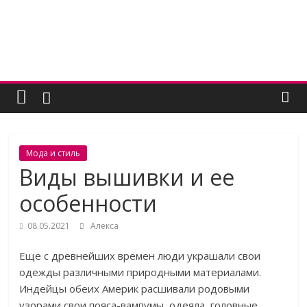
Skip
to
content
Женский
угодник
Блог
Мода и стиль
полезных
Виды вышивки и ее
статей
особенности
для
женщин
08.05.2021
Алекса
Еще с древнейших времен люди украшали свои
одежды различными природными материалами.
Индейцы обеих Америк расшивали родовыми
узорами свои пояса-вампумы, одеяла, головные