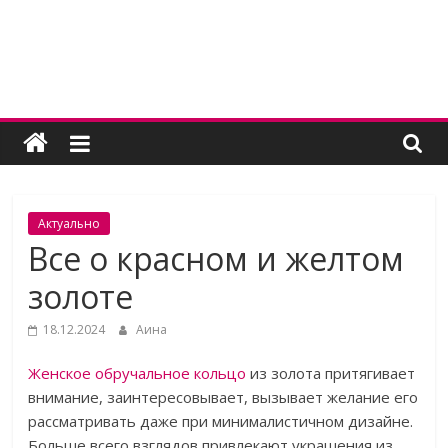
Skip
to
content
Женский
угодник
Блог
Актуально
полезных
Все о красном и желтом
статей
золоте
для
женщин
18.12.2024
Аина
Женское обручальное кольцо
из золота притягивает
внимание, заинтересовывает, вызывает желание его
рассматривать даже при минималистичном дизайне.
Больше всего взглядов привлекают украшения из