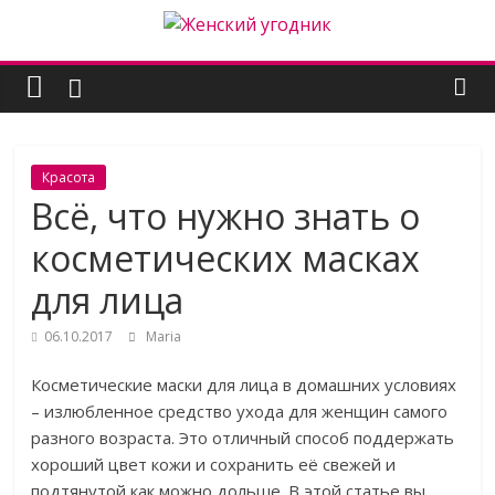
Skip
to
Женский
content
угодник
Блог
Красота
полезных
Всё, что нужно знать о
статей
косметических масках
для
женщин
для лица
06.10.2017
Maria
Косметические маски для лица в домашних условиях
– излюбленное средство ухода для женщин самого
разного возраста. Это отличный способ поддержать
хороший цвет кожи и сохранить её свежей и
подтянутой как можно дольше. В этой статье вы