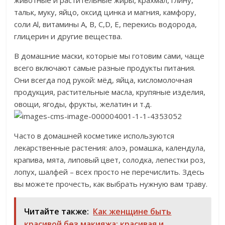
животные и растительные жиры, крахмал, глину,
тальк, муку, яйцо, оксид цинка и магния, камфору,
соли Al, витамины A, B, С,D, E, перекись водорода,
глицерин и другие вещества.
В домашние маски, которые мы готовим сами, чаще
всего включают самые разные продукты питания.
Они всегда под рукой: мёд, яйца, кисломолочная
продукция, растительные масла, крупяные изделия,
овощи, ягоды, фрукты, желатин и т.д.
Часто в домашней косметике используются
лекарственные растения: алоэ, ромашка, календула,
крапива, мята, липовый цвет, солодка, лепестки роз,
лопух, шалфей – всех просто не перечислить. Здесь
вы можете прочесть, как выбрать нужную вам траву.
Читайте также:
Как женщине быть
красивой без макияжа: красивая и