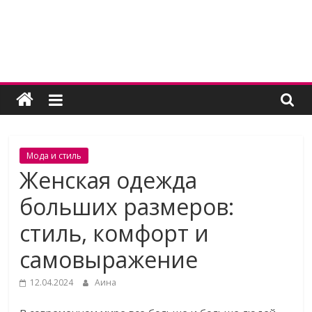
Skip
to
content
Женский
угодник
Блог
Мода и стиль
полезных
Женская одежда
статей
больших размеров:
для
женщин
стиль, комфорт и
самовыражение
12.04.2024
Аина