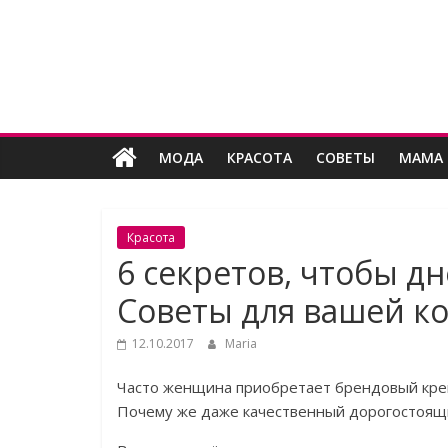
Skip
Женский
to
content
угодник
Блог
МОДА
КРАСОТА
СОВЕТЫ
МАМА 
полезных
статей
для
женщин
Красота
6 секретов, чтобы д
Советы для вашей к
12.10.2017
Maria
Часто женщина приобретает брендовый крем,
Почему же даже качественный дорогостоящи