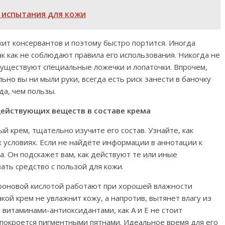
 испытания для кожи
ит консервантов и поэтому быстро портится. Иногда
к как не соблюдают правила его использования. Никогда не
 существуют специальные ложечки и лопаточки. Впрочем,
ьно вы ни мыли руки, всегда есть риск занести в баночку
да, чем пользы.
действующих веществ в составе крема
 крем, тщательно изучите его состав. Узнайте, как
 условиях. Если не найдёте информации в аннотации к
а. Он подскажет вам, как действуют те или иные
ать средство с пользой для кожи.
уроновой кислотой работают при хорошей влажности
акой крем не увлажнит кожу, а напротив, вытянет влагу из
и витаминами-антиоксидантами, как А и Е не стоит
 покроется пигментными пятнами. Идеальное время для его