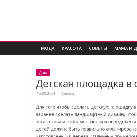
Skip
Женский
to
content
угодник
Блог
МОДА
КРАСОТА
СОВЕТЫ
МАМА И 
полезных
статей
для
женщин
Дом
Детская площадка в 
15.08.2021
Алекса
Для того чтобы сделать детскую площадку в
заранее сделать ландшафтный дизайн, чтоб
эскиз с привязкой к местности и определены
детей должна быть правильно спланирована
изготовлены из дерева. Отличным примером 