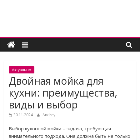
Skip
to
content
Женский
угодник
Блог
Актуально
полезных
Двойная мойка для
статей
кухни: преимущества,
для
женщин
виды и выбор
30.11.2024
Andrey
Выбор кухонной мойки – задача, требующая
внимательного подхода. Она должна быть не только