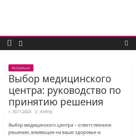
Skip
to
content
Женский
угодник
Блог
Актуально
полезных
Выбор медицинского
статей
центра: руководство по
для
женщин
принятию решения
30.11.2024
Andrey
Выбор медицинского центра – ответственное
решение, влияющее на ваше здоровье и