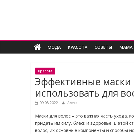
Skip
Женский
to
content
угодник
Блог
МОДА
КРАСОТА
СОВЕТЫ
МАМА 
полезных
статей
для
женщин
Красота
Эффективные маски д
использовать для во
09.08.2022
Алекса
Маски для волос – это важная часть ухода, 
придать им силу, блеск и здоровье. В этой 
волос, их основные компоненты и способы и