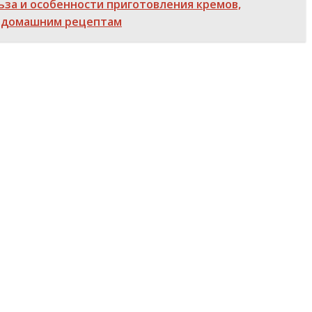
ьза и особенности приготовления кремов,
по домашним рецептам