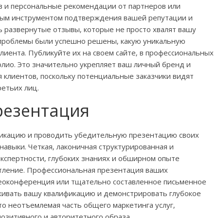
 и персональные рекомендации от партнеров или
ым инструментом подтверждения вашей репутации и
ь развернутые отзывы‚ которые не просто хвалят вашу
о проблемы были успешно решены‚ какую уникальную
лиента. Публикуйте их на своем сайте‚ в профессиональных
олио. Это значительно укрепляет ваш личный бренд и
 клиентов‚ поскольку потенциальные заказчики видят
етьих лиц.
резентация
никацию и проводить убедительную презентацию своих
 навыки. Четкая‚ лаконичная структурированная и
кспертности‚ глубоких знаниях и обширном опыте
тление. Профессиональная презентация ваших
деоконференция или тщательно составленное письменное
ивать вашу квалификацию и демонстрировать глубокое
то неотъемлемая часть общего маркетинга услуг‚
озитивного и авторитетного образа.