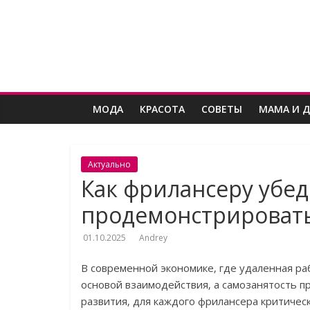
Skip
Женский
to
content
угодник
Блог
МОДА
КРАСОТА
СОВЕТЫ
МАМА И 
полезных
статей
для
женщин
Актуально
Как фрилансеру убе
продемонстрировать
01.10.2025
Andrey
В современной экономике‚ где удаленная ра
основой взаимодействия‚ а самозанятость 
развития‚ для каждого фрилансера критическ