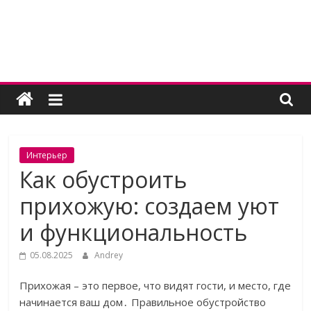
Skip
to
content
Женский
угодник
Блог
Интерьер
полезных
Как обустроить
статей
прихожую: создаем уют
для
женщин
и функциональность
05.08.2025
Andrey
Прихожая – это первое, что видят гости, и место, где
начинается ваш дом․ Правильное обустройство