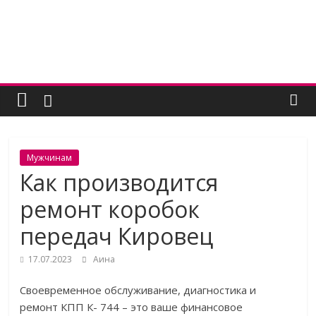
Skip
to
content
Женский
угодник
Блог
Мужчинам
полезных
Как производится
статей
ремонт коробок
для
женщин
передач Кировец
17.07.2023
Аина
Своевременное обслуживание, диагностика и
ремонт КПП К- 744 – это ваше финансовое