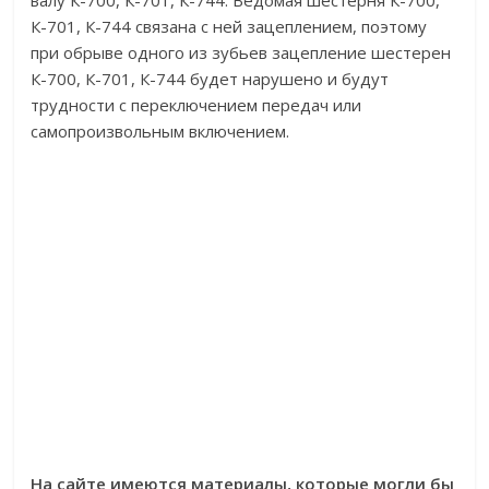
валу К-700, К-701, К-744. Ведомая шестерня К-700,
К-701, К-744 связана с ней зацеплением, поэтому
при обрыве одного из зубьев зацепление шестерен
К-700, К-701, К-744 будет нарушено и будут
трудности с переключением передач или
самопроизвольным включением.
На сайте имеются материалы, которые могли бы