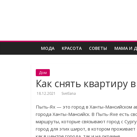
Skip
Женский
to
content
угодник
Блог
МОДА
КРАСОТА
СОВЕТЫ
МАМА И 
полезных
статей
для
женщин
Дом
Как снять квартиру 
18.12.2021
Svetlana
Пыть-Ях — это город в Ханты-Мансийском ав
города Ханты-Мансийск. В Пыть-Яхе есть сво
маршруты, которые связывают город с Сургу
город для этих широт, в котором проживает 
как в центре города, так и на окраине.