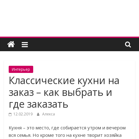
Skip
to
content
Женский
угодник
Блог
Интерьер
полезных
Классические кухни на
статей
заказ – как выбрать и
для
женщин
где заказать
12.02.2019
Алекса
Кухня – это место, где собирается утром и вечером
вся семья. Но кроме того на кухне творит хозяйка