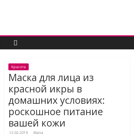
Skip
to
content
Женский
угодник
Блог
Красота
полезных
Маска для лица из
статей
красной икры в
для
женщин
домашних условиях:
роскошное питание
вашей кожи
12.02.2019
Maria