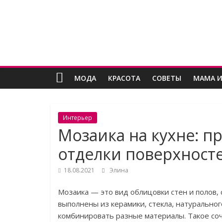
Skip
Женский
to
content
угодник
Блог
МОДА
КРАСОТА
СОВЕТЫ
МАМА И
полезных
статей
для
женщин
Интерьер
Мозаика на кухне: 
отделки поверхност
18.08.2021
Элина
Мозаика — это вид облицовки стен и полов,
выполнены из керамики, стекла, натурально
комбинировать разные материалы. Такое со