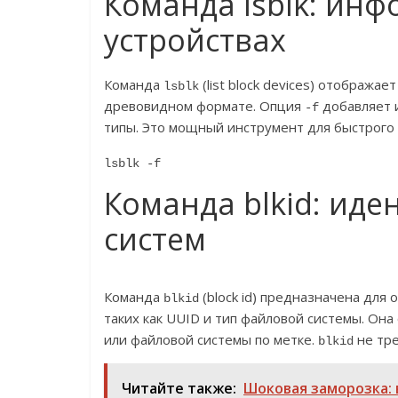
Команда lsblk: ин
устройствах
Команда
(list block devices) отобража
lsblk
древовидном формате. Опция
добавляет 
-f
типы. Это мощный инструмент для быстрого 
lsblk -f
Команда blkid: ид
систем
Команда
(block id) предназначена для
blkid
таких как UUID и тип файловой системы. Она
или файловой системы по метке.
не тре
blkid
Читайте также:
Шоковая заморозка: 