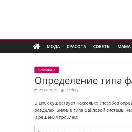
Skip
Женский
to
content
угодник
Блог
МОДА
КРАСОТА
СОВЕТЫ
МАМА 
полезных
статей
для
женщин
Актуально
Определение типа ф
29.06.2025
Andrey
В Linux существует несколько способов опре
разделах. Знание типа файловой системы н
и решения проблем;