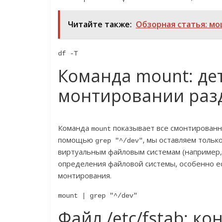
Читайте также:
Обзорная статья: м
df -T
Команда mount: де
монтировании раз
Команда
показывает все смонтированн
mount
помощью
, мы оставляем тольк
grep "^/dev"
виртуальным файловым системам (например, t
определения файловой системы, особенно е
монтирования.
mount | grep "^/dev"
Файл /etc/fstab: к