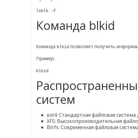
lsblk -f
Команда blkid
Команда
позволяет получить информац
blkid
Пример:
blkid
Распространенны
систем
ext4: Стандартная файловая система 
XFS: Высокопроизводительная файло
Btrfs: Современная файловая систе