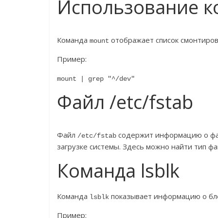
Использование к
Команда
отображает список смонтиров
mount
Пример:
mount | grep "^/dev"
Файл /etc/fstab
Файл
содержит информацию о фай
/etc/fstab
загрузке системы. Здесь можно найти тип фа
Команда lsblk
Команда
показывает информацию о бло
lsblk
Пример: