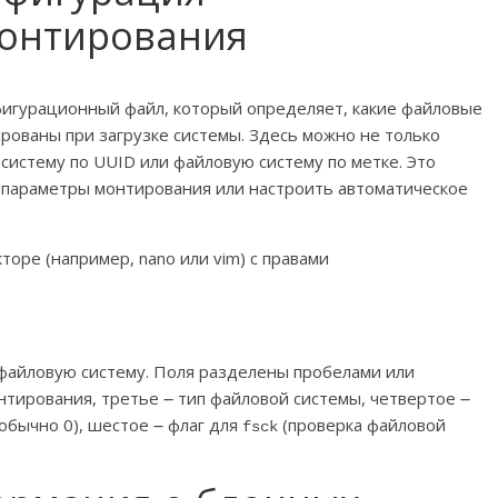
монтирования
конфигурационный файл, который определяет, какие файловые
рованы при загрузке системы. Здесь можно не только
систему по UUID или файловую систему по метке. Это
ь параметры монтирования или настроить автоматическое
торе (например, nano или vim) с правами
файловую систему. Поля разделены пробелами или
нтирования, третье ౼ тип файловой системы, четвертое ౼
обычно 0), шестое ౼ флаг для
(проверка файловой
fsck