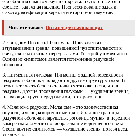
его обоиния симптом: мутнеет храсталик, истончается и
светлеет радужная падение. Прогрессирование задач к
факоэмульсификации каракти и вторичной глаукоме.
Читайте также:
Пилатес для начинающих
2. Синдром Познера-Шлоссмана. Проявляется в
затуманивании зрения, повышенной чувствительности к
свету, светлых пятнах перед глазами, быстрой утомляемости.
Одним из симптомов является потемнение радужной
оболочки.
3. Пигментная глаукома. Пигменты с задней поверхности
радужной оболочки попадают в другие структуры глаза. В
результате часть белого становится того же цвета, что и
радужка. Другие проявления глаукомы — ухудшение зрения,
плавающие круги перед глазами, отек роговицы.
4. Меланома радужки. Меланома – это злокачественная
опухоль, имеющая коричневый цвет. Из-за нее границы
радужной оболочки нарушены, роговица мутная, в передней
камере глаза заметно новообразование коричневого цвета.
Среди других симптомов — ухудшение зрения, потеря веса,
упадок сил.