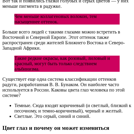
Вот так и появились глазки голубых и серых цветов — у них
меньше пигмента в радужке.
Чем меньше коллагеновых волокон, тем
насыщеннее оттенок.
Больше всего людей с такими глазами можно встретить в
Восточной и Северной Европе. Этот оттенок также
распространен среди жителей Ближнего Востока и Северо-
Западной Африки.
Такие редкие окрасы, как розовый, лиловый и
красный, могут быть только следствием
альбинизма.
Существует еще одна система классификации оттенков
радуги, разработанная В. В. Бунаком. Он наиболее часто
используется в России. Каковы цвета глаз человека по этой
системе?
Темные. Сюда входят коричневый (и светлый, близкий к
песочному, и темно-коричневый), черный и желтый.
Светлые. Это серый, синий и синий.
Цвет глаз и почему он может измениться