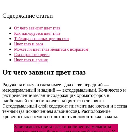
Содержание статьи
От чего зависит цвет глаз
Как наследуется цвет глаз
Таблица основных цветов глаз
Цвет глаз и раса
Может ли цвет глаз меняться с возрастом
Глаза разного цвета
Цвет глаз и зрение
От чего зависит цвет глаз
Радужная оплачка глаза имеет два слоя: передний —
мезодермальный и задний — эктодермальный. Количество и
распределение меланинсодержащих хроматофоров в
наибольшей степени влияет на цвет глаз человека.
Эктодермальный слой содержит пигментные клетки и всегда
темный (за исключением альбиносов). Расположение
кровеносных сосудов и плотность волокон также важны.
Зависимость цвета глаз от количества меланина
прямая: чем его больше, тем темнее будут глаза. У