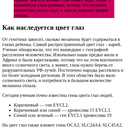
альбиносов глаза розовые, потому что меланин
полностью отсутствует и сквозь радужку видны
сосуды.
Как наследуется цвет глаз
От генетики зависит, сколько меланина будет содержаться в
глазах ребенка. Самый распространенный цвет глаз – карий.
Ученые обнаружили, что это вышедшие с географией
расселения человечества. Изначально наши предки жили в
Африке и были кареглазыми, потому что на этом континенте
много солнечного света, а значит, глаза нужно беречь от
разрушительных УФ-лучей. Постепенно народы рассеялись и
по более холодным регионам. В этих областях было мало
солнечного света, и потребность в большом количестве
меланина отпала.
Сегодня ученым точно известны гены цвета глаз людей.
Коричневый — ген EYCL2.
Коричневый или синий — хромосома 15 EYCL3.
Синий или зеленый — ген EYCL1 хромосомы 19
На цвет глаз также влияют гены OCA2, SLC24A4, SLC45A2,