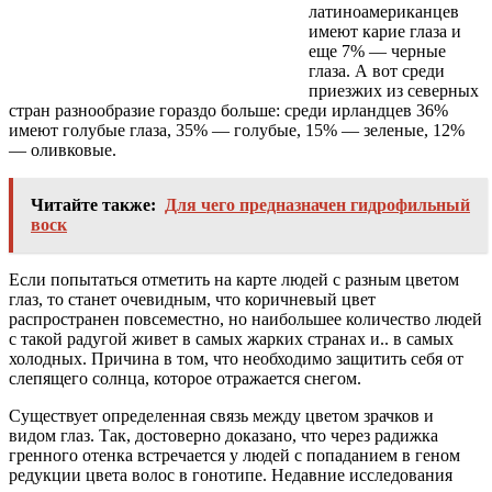
латиноамериканцев
имеют карие глаза и
еще 7% — черные
глаза. А вот среди
приезжих из северных
стран разнообразие гораздо больше: среди ирландцев 36%
имеют голубые глаза, 35% — голубые, 15% — зеленые, 12%
— оливковые.
Читайте также:
Для чего предназначен гидрофильный
воск
Если попытаться отметить на карте людей с разным цветом
глаз, то станет очевидным, что коричневый цвет
распространен повсеместно, но наибольшее количество людей
с такой радугой живет в самых жарких странах и.. в самых
холодных. Причина в том, что необходимо защитить себя от
слепящего солнца, которое отражается снегом.
Существует определенная связь между цветом зрачков и
видом глаз. Так, достоверно доказано, что через радижка
гренного отенка встречается у людей с попаданием в геном
редукции цвета волос в гонотипе. Недавние исследования