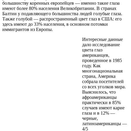
большинству коренных европейцев — именно такие глаза
имеют более 80% населения Великобритании. В странах
Балтии у подавляющего большинства людей голубые глаза.
Также голубой — распространенный цвет глаз в США: его
здесь имеют до 33% населения, в основном потомки
иммигрантов из Европы.
Интересные данные
дало исследование
цвета глаз
американцев,
проведенное в 1985
году. Как
многонациональная
страна, Америка
собрала посетителей
со всех уголков мира.
Выяснилось, что
афроамериканцы
практически в 85%
случаев имеют карие
глаза и в 12% —
черные,
латиноамериканцы —
4/5