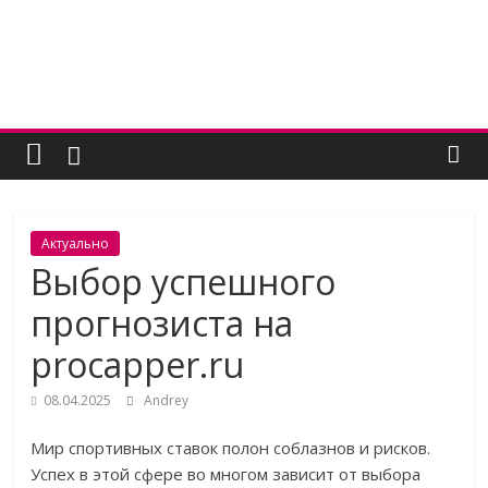
Skip
to
content
Женский
угодник
Блог
Актуально
полезных
Выбор успешного
статей
прогнозиста на
для
женщин
procapper.ru
08.04.2025
Andrey
Мир спортивных ставок полон соблазнов и рисков.
Успех в этой сфере во многом зависит от выбора