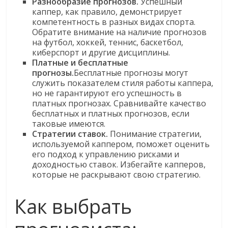
Разнообразие прогнозов.
Успешный
каппер, как правило, демонстрирует
компетентность в разных видах спорта.
Обратите внимание на наличие прогнозов
на футбол, хоккей, теннис, баскетбол,
киберспорт и другие дисциплины.
Платные и бесплатные
прогнозы.
Бесплатные прогнозы могут
служить показателем стиля работы каппера,
но не гарантируют его успешность в
платных прогнозах. Сравнивайте качество
бесплатных и платных прогнозов, если
таковые имеются.
Стратегии ставок.
Понимание стратегии,
используемой каппером, поможет оценить
его подход к управлению рисками и
доходностью ставок. Избегайте капперов,
которые не раскрывают свою стратегию.
Как выбрать