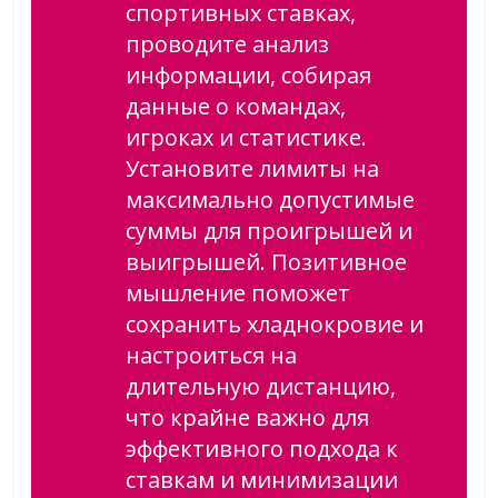
спортивных ставках,
проводите анализ
информации, собирая
данные о командах,
игроках и статистике.
Установите лимиты на
максимально допустимые
суммы для проигрышей и
выигрышей. Позитивное
мышление поможет
сохранить хладнокровие и
настроиться на
длительную дистанцию,
что крайне важно для
эффективного подхода к
ставкам и минимизации