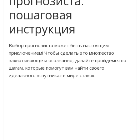
прогнозиста:
пошаговая
инструкция
Выбор прогнозиста может быть настоящим
приключением! Чтобы сделать это множество
захватывающе и осознанно, давайте пройдемся по
шагам, которые помогут вам найти своего
идеального «спутника» в мире ставок.