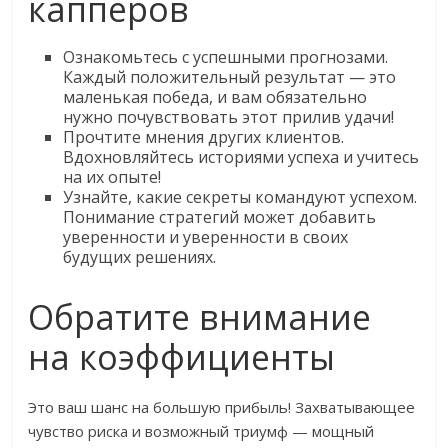
капперов
Ознакомьтесь с успешными прогнозами.
Каждый положительный результат — это
маленькая победа, и вам обязательно
нужно почувствовать этот прилив удачи!
Прочтите мнения других клиентов.
Вдохновляйтесь историями успеха и учитесь
на их опыте!
Узнайте, какие секреты командуют успехом.
Понимание стратегий может добавить
уверенности и уверенности в своих
будущих решениях.
Обратите внимание
на коэффициенты
Это ваш шанс на большую прибыль! Захватывающее
чувство риска и возможный триумф — мощный