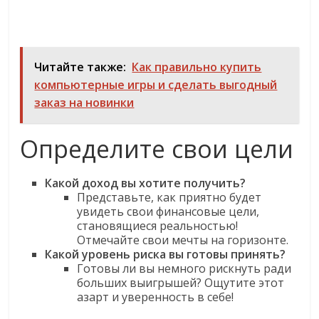
Читайте также:
Как правильно купить
компьютерные игры и сделать выгодный
заказ на новинки
Определите свои цели
Какой доход вы хотите получить?
Представьте, как приятно будет
увидеть свои финансовые цели,
становящиеся реальностью!
Отмечайте свои мечты на горизонте.
Какой уровень риска вы готовы принять?
Готовы ли вы немного рискнуть ради
больших выигрышей? Ощутите этот
азарт и уверенность в себе!