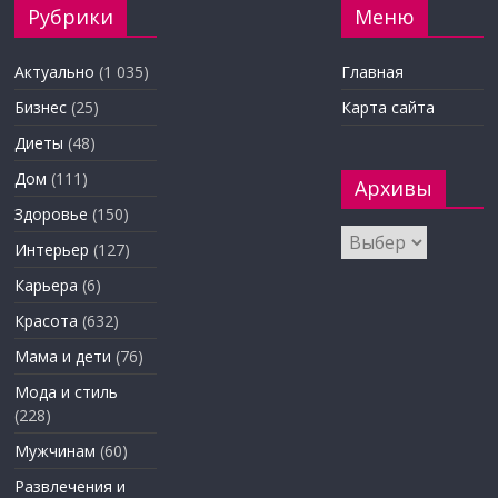
Рубрики
Меню
Актуально
(1 035)
Главная
Бизнес
(25)
Карта сайта
Диеты
(48)
Дом
(111)
Архивы
Здоровье
(150)
Архивы
Интерьер
(127)
Карьера
(6)
Красота
(632)
Мама и дети
(76)
Мода и стиль
(228)
Мужчинам
(60)
Развлечения и