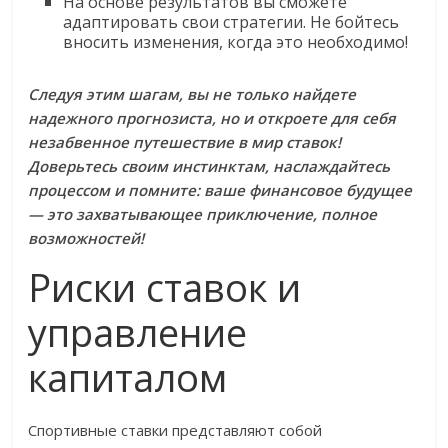
На основе результатов вы сможете
адаптировать свои стратегии. Не бойтесь
вносить изменения, когда это необходимо!
Следуя этим шагам, вы не только найдете
надежного прогнозиста, но и откроете для себя
незабвенное путешествие в мир ставок!
Доверьтесь своим инстинктам, наслаждайтесь
процессом и помните: ваше финансовое будущее
— это захватывающее приключение, полное
возможностей!
Риски ставок и
управление
капиталом
Спортивные ставки представляют собой