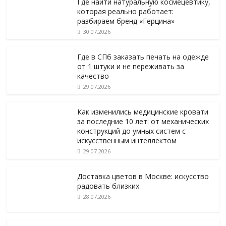
Где найти натуральную космецевтику,
которая реально работает:
разбираем бренд «Герцина»
30.07.2026
Где в СПб заказать печать на одежде
от 1 штуки и не переживать за
качество
29.07.2026
Как изменились медицинские кровати
за последние 10 лет: от механических
конструкций до умных систем с
искусственным интеллектом
29.07.2026
Доставка цветов в Москве: искусство
радовать близких
28.07.2026