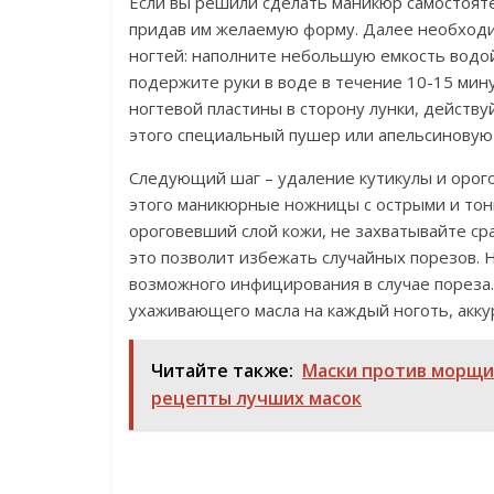
Если вы решили сделать маникюр самостояте
придав им желаемую форму. Далее необходим
ногтей: наполните небольшую емкость водой
подержите руки в воде в течение 10-15 мину
ногтевой пластины в сторону лунки, действу
этого специальный пушер или апельсиновую 
Следующий шаг – удаление кутикулы и орого
этого маникюрные ножницы с острыми и тонк
ороговевший слой кожи, не захватывайте сра
это позволит избежать случайных порезов.
возможного инфицирования в случае пореза
ухаживающего масла на каждый ноготь, аккур
Читайте также:
Маски против морщин
рецепты лучших масок