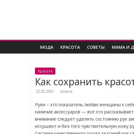
Skip
Женский
to
content
угодник
Блог
МОДА
КРАСОТА
СОВЕТЫ
МАМА И 
полезных
статей
для
женщин
Красота
Как сохранить красо
22.02.2021
Алекса
Руки – это показатель любви женщины к себе
наличие аксессуаров — все это рассказывае
внимание следует уделять состоянию рук зи
иссушают и без того чувствительную кожу ру
Система качественного ухода за кожей рук с