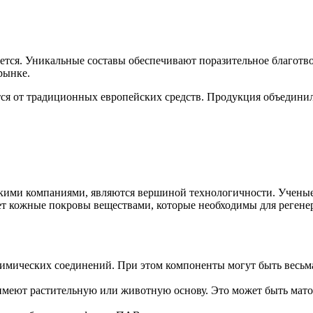
тся. Уникальные составы обеспечивают поразительное благотво
рынке.
тся от традиционных европейских средств. Продукция объедини
скими компаниями, являются вершиной технологичности. Учены
т кожные покровы веществами, которые необходимы для регене
химических соединений. При этом компоненты могут быть весьма
имеют растительную или животную основу. Это может быть мато