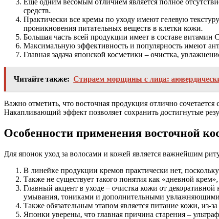
Еще одним весомым отличием является полное отсутствие
средств.
Практически все кремы по уходу имеют гелевую текстуру.
проникновения питательных веществ в клетки кожи.
Большая часть всей продукции имеет в составе витамин С
Максимальную эффективность и популярность имеют анти
Главная задача японской косметики – очистка, увлажнени
Читайте также:
Стираем морщины с лица: аювердическ
Важно отметить, что восточная продукция отлично сочетается 
Накапливающий эффект позволяет сохранить достигнутые резу
Особенности применения восточной ко
Для японок уход за волосами и кожей является важнейшим рит
В линейке продукции кремов практически нет, поскольк
Также не существует такого понятия как «дневной крем
Главный акцент в уходе – очистка кожи от декоративной
умывания, тониками и дополнительными увлажняющими
Также обязательным этапом является питание кожи, из-за
Японки уверены, что главная причина старения – ультра