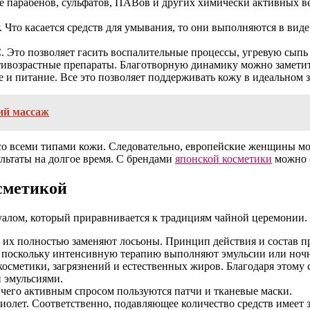
 парабенов, сульфатов, ПАВов и других химически активных ве
 Что касается средств для умывания, то они выполняются в виде
. Это позволяет гасить воспалительные процессы, угревую сыпь 
возрастные препараты. Благотворную динамику можно заметить
е и питание. Все это позволяет поддерживать кожу в идеальном 
ий массаж
со всеми типами кожи. Следовательно, европейские женщины мог
льтаты на долгое время. С брендами
японской косметики
можно о
сметикой
уалом, который приравнивается к традициям чайной церемонии.
у их полностью заменяют лосьоны. Принцип действия и состав п
», поскольку интенсивную терапию выполняют эмульсии или ноч
 косметики, загрязнений и естественных жиров. Благодаря этом
 эмульсиями.
 чего активным спросом пользуются патчи и тканевые маски.
фиолет. Соответственно, подавляющее количество средств имеет 