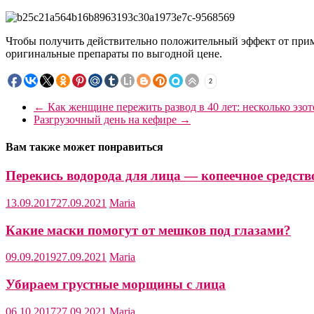
Чтобы получить действительно положительный эффект от приме
оригинальные препараты по выгодной цене.
2
←
Как женщине пережить развод в 40 лет: несколько эзо
Разгрузочный день на кефире
→
Вам также может понравиться
Перекись водорода для лица — копеечное средст
13.09.2017
27.09.2021
Maria
Какие маски помогут от мешков под глазами?
09.09.2019
27.09.2021
Maria
Убираем грустные морщины с лица
06.10.2017
27.09.2021
Maria