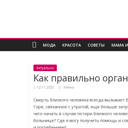
Skip
Женский
to
content
угодник
Блог
МОДА
КРАСОТА
СОВЕТЫ
МАМА И
полезных
статей
для
женщин
Актуально
Как правильно орга
12.11.2021
Элина
Смерть близкого человека всегда вызывает бо
Горе, связанное с утратой, еще больше зат
чего начать в случае потери близкого челове
больнице? Где я могу получить помощь и с
и погребением?