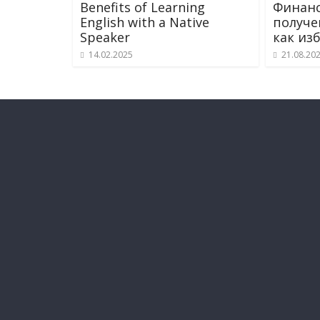
Benefits of Learning
Финанс
English with a Native
получе
Speaker
как из
14.02.2025
21.08.20