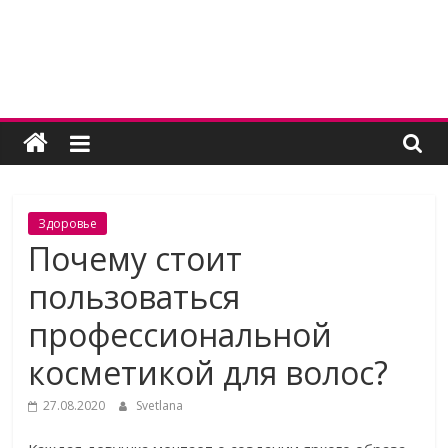
Skip
to
content
Женский
угодник
Блог
Здоровье
полезных
Почему стоит
статей
пользоваться
для
женщин
профессиональной
косметикой для волос?
27.08.2020
Svetlana