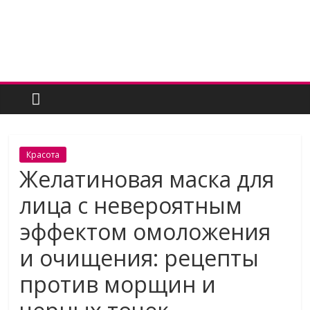
Skip
to
content
Женский
угодник
Блог
Красота
полезных
Желатиновая маска для
статей
лица с невероятным
для
женщин
эффектом омоложения
и очищения: рецепты
против морщин и